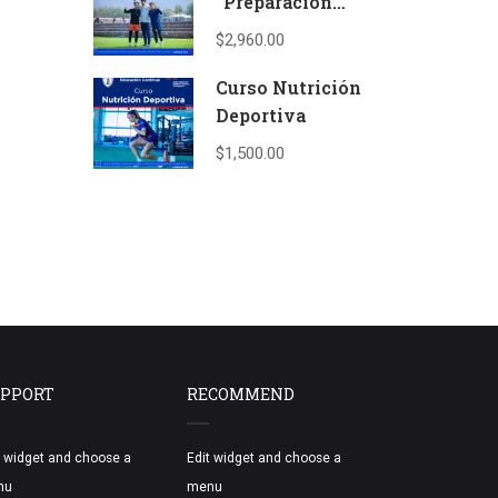
“Preparación
psicológica del
$2,960.00
deportista” (UFD –
UIC)
Curso Nutrición
Deportiva
$1,500.00
PPORT
RECOMMEND
t widget and choose a
Edit widget and choose a
nu
menu