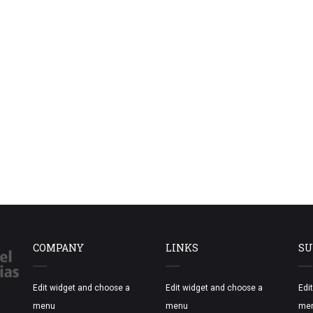
COMPANY
LINKS
SU
Edit widget and choose a
Edit widget and choose a
Edi
menu
menu
me