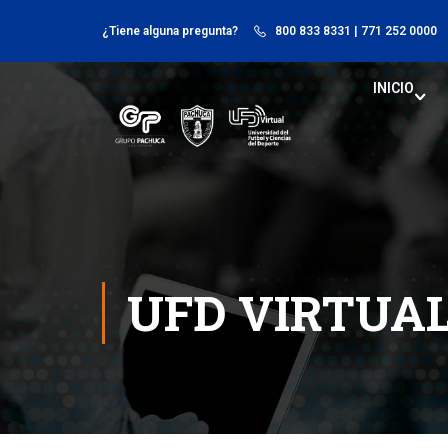
¿Tiene alguna pregunta?
800 833 8331
| 771 252 0000
INICIO
UFD VIRTUA