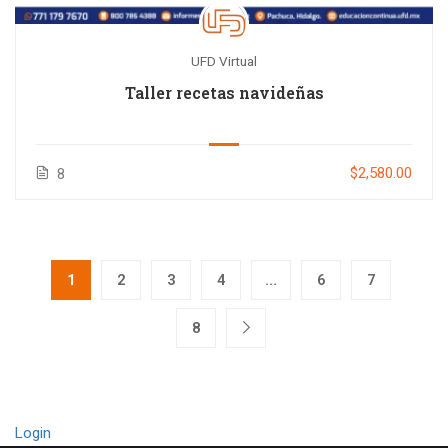
UFD Virtual
Taller recetas navideñas
$2,580.00
8
1
2
3
4
…
6
7
8
Login