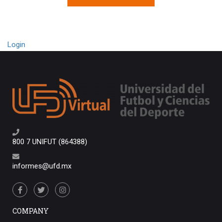
Login
800 7 UNIFUT (864388)
informes@ufd.mx
COMPANY