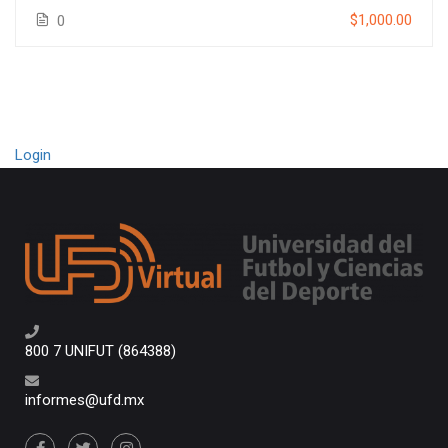
$1,000.00
0
Login
800 7 UNIFUT (864388)
informes@ufd.mx