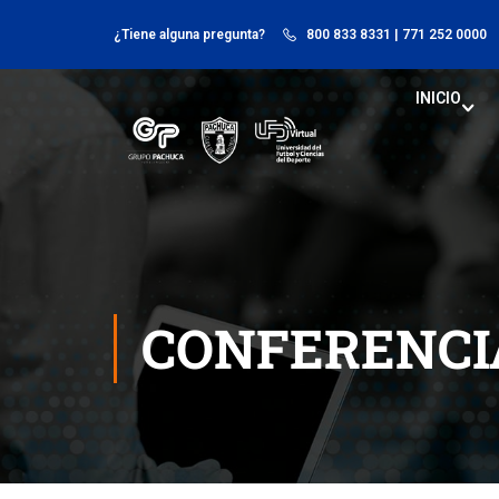
¿Tiene alguna pregunta?
800 833 8331
| 771 252 0000
INICIO
CONFERENCI