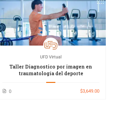
UFD Virtual
Taller Diagnostico por imagen en
Cu
traumatología del deporte
$3,649.00
0
0