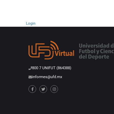
Login
800 7 UNIFUT (864388)
informes@ufd.mx