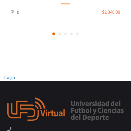
$2,340.00
0
Login