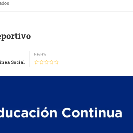
ados
portivo
Review
ínea Social