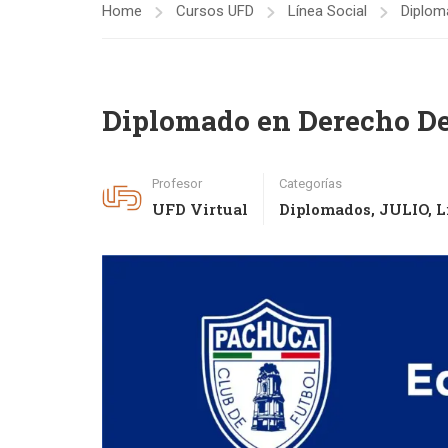
Home
Cursos UFD
Línea Social
Diplom
Diplomado en Derecho De
Profesor
Categorías
UFD Virtual
Diplomados
,
JULIO
,
L