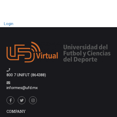
Login
800 7 UNIFUT (864388)
informes@ufd.mx
COMPANY