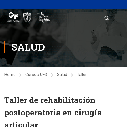
SALUD
Home
Cursos UFD
Salud
Taller
Taller de rehabilitación
postoperatoria en cirugía
articular