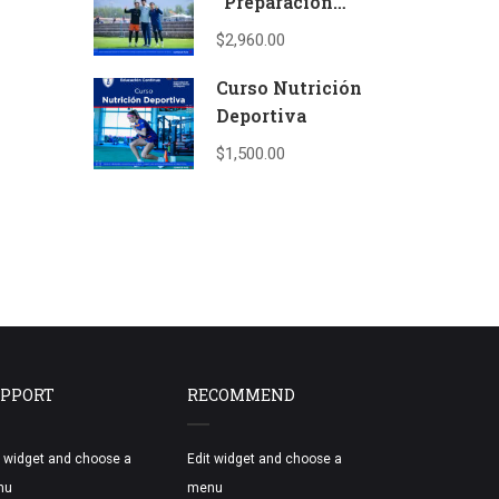
“Preparación
psicológica del
$2,960.00
deportista” (UFD –
UIC)
Curso Nutrición
Deportiva
$1,500.00
PPORT
RECOMMEND
t widget and choose a
Edit widget and choose a
nu
menu