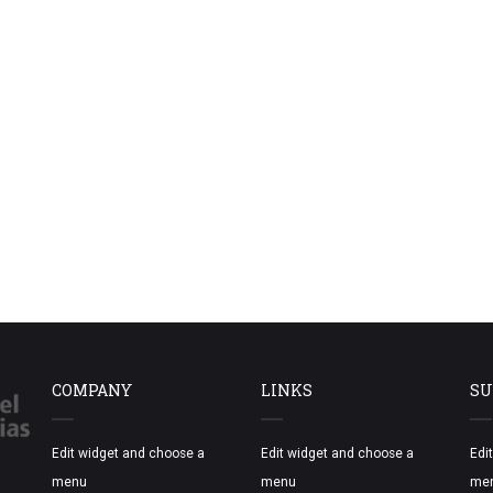
COMPANY
LINKS
SU
Edit widget and choose a
Edit widget and choose a
Edi
menu
menu
me