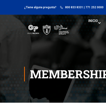
¿Tiene alguna pregunta?
800 833 8331
| 771 252 0000
INICIO
MEMBERSHI