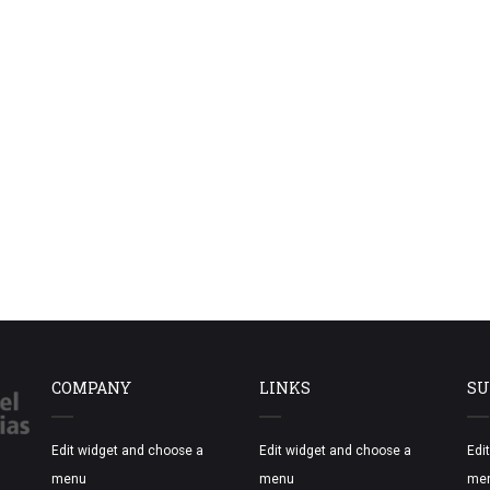
COMPANY
LINKS
SU
Edit widget and choose a
Edit widget and choose a
Edi
menu
menu
me