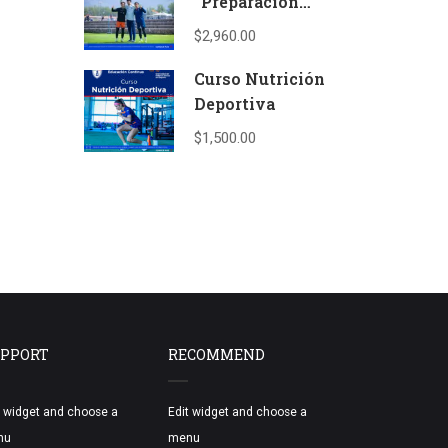
“Preparación
psicológica del
$2,960.00
deportista” (UFD –
UIC)
Curso Nutrición
Deportiva
$1,500.00
PPORT
RECOMMEND
t widget and choose a
Edit widget and choose a
nu
menu