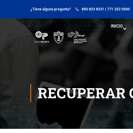
¿Tiene alguna pregunta?
800 833 8331
| 771 252 0000
INICIO
RECUPERAR