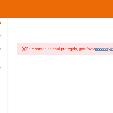
informes@ufdvirtual.mx
COMPANY
LINKS
SU
3
CURSOS UFD
CONFERENCIAS
DEPORTIVA
SOCIAL
Edit widget and choose a
Edit widget and choose a
Edi
menu
menu
me
Este contenido está protegido, ¡por favor
acceder
y
i
SITIOS DE INTERES
SITIOS DE INTERES 2
UFD
Tienda UFD
UFD Virtual
CEMA
Club de Fútbol Pachuca
rketing Digital
JDigitalMx.