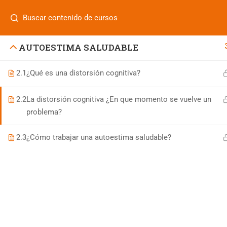
Login
¿Tiene alguna pregunta?
800 833 8331
| 771 252 0000
INICIO
AUTOESTIMA SALUDABLE
2.1
¿Qué es una distorsión cognitiva?
800 7 UNIFUT (864388)
2.2
La distorsión cognitiva ¿En que momento se vuelve un
problema?
informes@ufd.mx
2.3
¿Cómo trabajar una autoestima saludable?
Educación Continua UFD
desarrollado por
Agencia de Ma