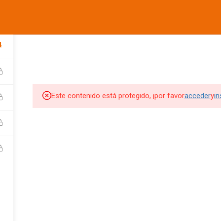
informes@ufdvirtual.mx
COMPANY
LINKS
SU
4
CURSOS UFD
CONFERENCIAS
DEPORTIVA
SOCIAL
Edit widget and choose a
Edit widget and choose a
Edi
menu
menu
me
Este contenido está protegido, ¡por favor
acceder
y
in
SITIOS DE INTERES
SITIOS DE INTERES 2
UFD
Tienda UFD
UFD Virtual
CEMA
Club de Fútbol Pachuca
rketing Digital
JDigitalMx.