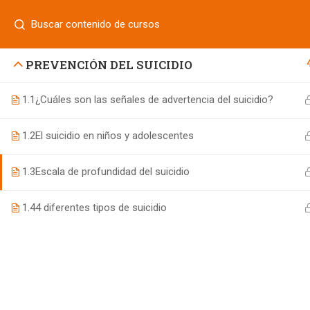
Login
¿Tiene alguna pregunta?
800 833 8331
| 771 252 0000
INICIO
PREVENCIÓN DEL SUICIDIO
1.1
¿Cuáles son las señales de advertencia del suicidio?
800 7 UNIFUT (864388)
1.2
El suicidio en niños y adolescentes
informes@ufd.mx
1.3
Escala de profundidad del suicidio
1.4
4 diferentes tipos de suicidio
Educación Continua UFD
desarrollado por
Agencia de Ma