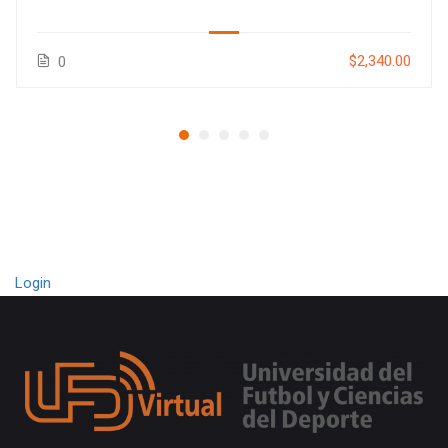
$2,340.00
0
Login