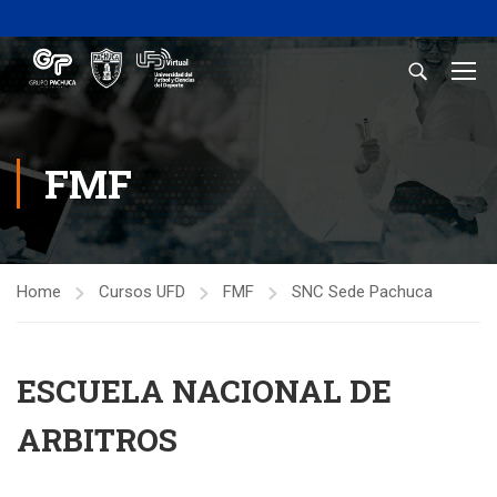
FMF
Home
Cursos UFD
FMF
SNC Sede Pachuca
ESCUELA NACIONAL DE
ARBITROS