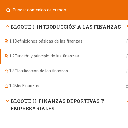
Login
¿Tiene alguna pregunta?
800 833 8331
| 771 252 0000
INICIO
BLOQUE I. INTRODUCCIÓN A LAS FINANZAS
1.1
Definiciones básicas de las finanzas
800 7 UNIFUT (864388)
1.2
Función y principio de las finanzas
informes@ufd.mx
1.3
Clasificación de las finanzas
1.4
Mis Finanzas
BLOQUE II. FINANZAS DEPORTIVAS Y
EMPRESARIALES
Educación Continua UFD
desarrollado por
Agencia de Ma