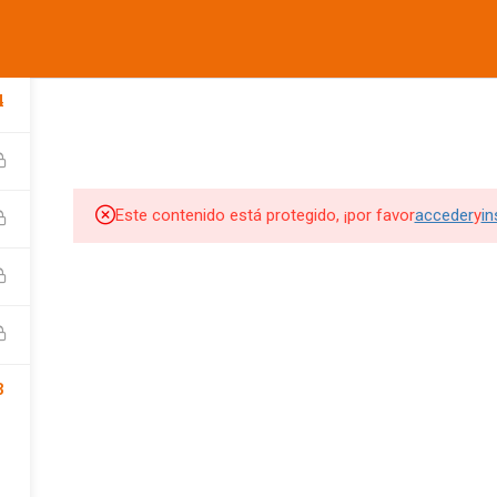
informes@ufdvirtual.mx
COMPANY
LINKS
SU
4
CURSOS UFD
CONFERENCIAS
DEPORTIVA
SOCIAL
Edit widget and choose a
Edit widget and choose a
Edi
menu
menu
me
Este contenido está protegido, ¡por favor
acceder
y
in
SITIOS DE INTERES
SITIOS DE INTERES 2
UFD
Tienda UFD
UFD Virtual
CEMA
Club de Fútbol Pachuca
3
rketing Digital
JDigitalMx.