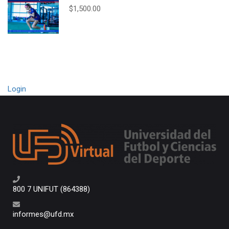
$1,500.00
Login
800 7 UNIFUT (864388)
informes@ufd.mx