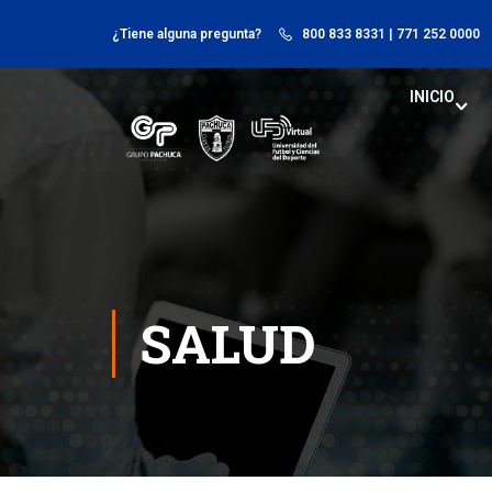
¿Tiene alguna pregunta?
800 833 8331
| 771 252 0000
INICIO
SALUD