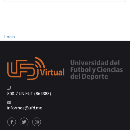
Login
800 7 UNIFUT (864388)
informes@ufd.mx