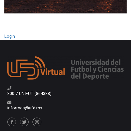
Login
800 7 UNIFUT (864388)
informes@ufd.mx