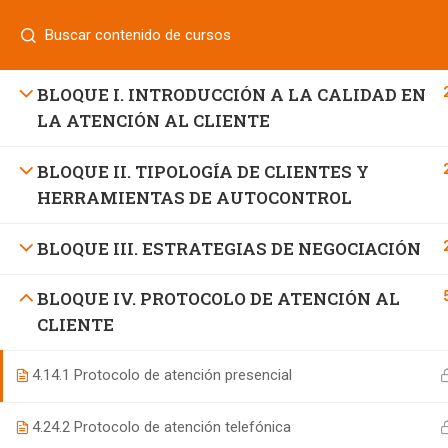
Login
¿Tiene alguna pregunta?
800 833 8331
| 771 252 0000
INICIO
BLOQUE I. INTRODUCCIÓN A LA CALIDAD EN
LA ATENCIÓN AL CLIENTE
BLOQUE II. TIPOLOGÍA DE CLIENTES Y
800 7 UNIFUT (864388)
HERRAMIENTAS DE AUTOCONTROL
informes@ufd.mx
BLOQUE III. ESTRATEGIAS DE NEGOCIACIÓN
BLOQUE IV. PROTOCOLO DE ATENCIÓN AL
CLIENTE
4.1
4.1 Protocolo de atención presencial
4.2
4.2 Protocolo de atención telefónica
Educación Continua UFD
desarrollado por
Agencia de Ma