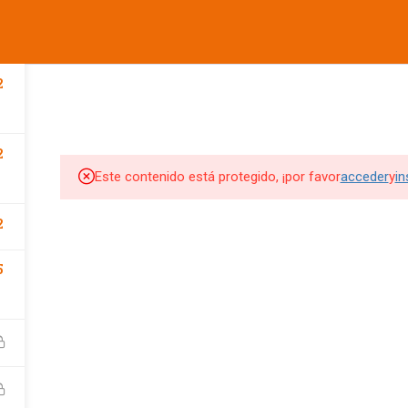
informes@ufdvirtual.mx
COMPANY
LINKS
SU
CURSOS UFD
CONFERENCIAS
DEPORTIVA
SOCIAL
2
Edit widget and choose a
Edit widget and choose a
Edi
2
menu
menu
me
Este contenido está protegido, ¡por favor
acceder
y
in
SITIOS DE INTERES
SITIOS DE INTERES 2
2
UFD
Tienda UFD
5
UFD Virtual
CEMA
Club de Fútbol Pachuca
rketing Digital
JDigitalMx.