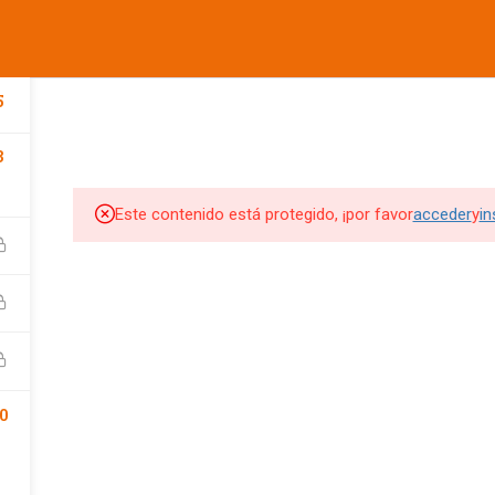
informes@ufdvirtual.mx
COMPANY
LINKS
SU
CURSOS UFD
CONFERENCIAS
DEPORTIVA
SOCIAL
5
3
Edit widget and choose a
Edit widget and choose a
Edi
menu
menu
me
Este contenido está protegido, ¡por favor
acceder
y
in
SITIOS DE INTERES
SITIOS DE INTERES 2
UFD
Tienda UFD
UFD Virtual
CEMA
Club de Fútbol Pachuca
0
rketing Digital
JDigitalMx.