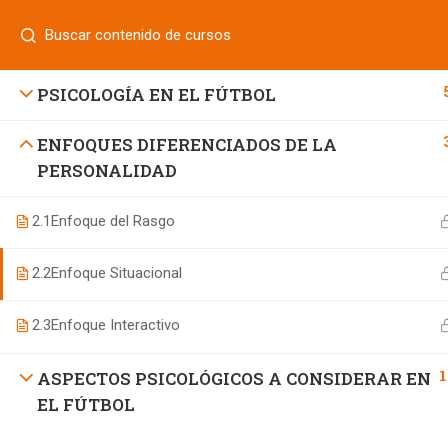
Login
¿Tiene alguna pregunta?
800 833 8331
| 771 252 0000
INICIO
PSICOLOGÍA EN EL FÚTBOL
ENFOQUES DIFERENCIADOS DE LA
PERSONALIDAD
800 7 UNIFUT (864388)
2.1
Enfoque del Rasgo
informes@ufd.mx
2.2
Enfoque Situacional
2.3
Enfoque Interactivo
1
ASPECTOS PSICOLÓGICOS A CONSIDERAR EN
EL FÚTBOL
Educación Continua UFD
desarrollado por
Agencia de Ma