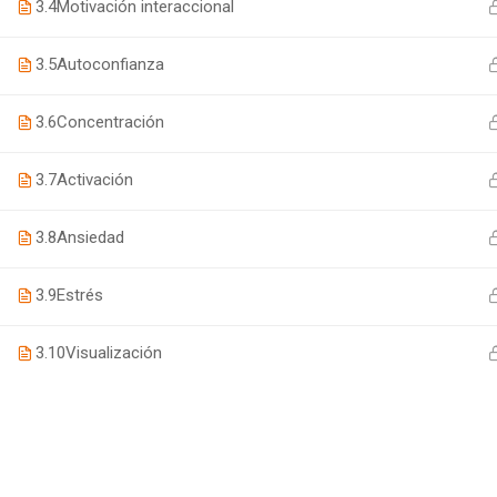
3.4
Motivación interaccional
3.5
Autoconfianza
3.6
Concentración
3.7
Activación
3.8
Ansiedad
3.9
Estrés
3.10
Visualización