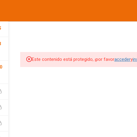
informes@ufdvirtual.mx
COMPANY
LINKS
SU
CURSOS UFD
CONFERENCIAS
DEPORTIVA
SOCIAL
5
3
Edit widget and choose a
Edit widget and choose a
Edi
menu
menu
me
Este contenido está protegido, ¡por favor
acceder
y
in
SITIOS DE INTERES
SITIOS DE INTERES 2
0
UFD
Tienda UFD
UFD Virtual
CEMA
Club de Fútbol Pachuca
rketing Digital
JDigitalMx.