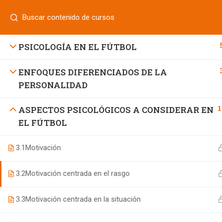
Login
¿Tiene alguna pregunta?
800 833 8331
| 771 252 0000
INICIO
PSICOLOGÍA EN EL FÚTBOL
ENFOQUES DIFERENCIADOS DE LA
PERSONALIDAD
800 7 UNIFUT (864388)
1
ASPECTOS PSICOLÓGICOS A CONSIDERAR EN
informes@ufd.mx
EL FÚTBOL
3.1
Motivación
3.2
Motivación centrada en el rasgo
3.3
Motivación centrada en la situación
Educación Continua UFD
desarrollado por
Agencia de Ma