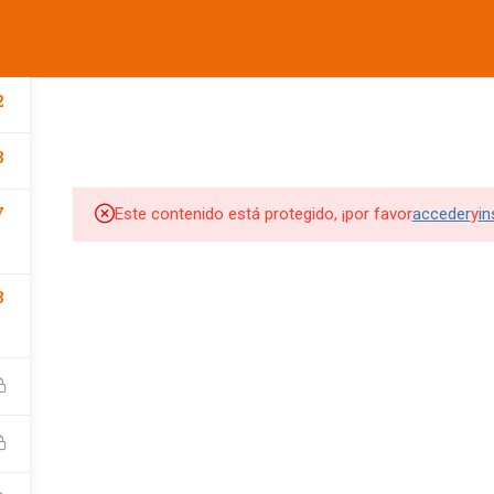
informes@ufdvirtual.mx
COMPANY
LINKS
SU
CURSOS UFD
CONFERENCIAS
DEPORTIVA
SOCIAL
2
3
Edit widget and choose a
Edit widget and choose a
Edi
menu
menu
me
7
Este contenido está protegido, ¡por favor
acceder
y
in
SITIOS DE INTERES
SITIOS DE INTERES 2
3
UFD
Tienda UFD
UFD Virtual
CEMA
Club de Fútbol Pachuca
rketing Digital
JDigitalMx.