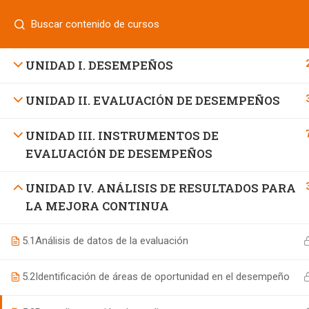
Login
¿Tiene alguna pregunta?
800 833 8331
| 771 252 0000
INICIO
UNIDAD I. DESEMPEÑOS
UNIDAD II. EVALUACIÓN DE DESEMPEÑOS
800 7 UNIFUT (864388)
UNIDAD III. INSTRUMENTOS DE
EVALUACIÓN DE DESEMPEÑOS
informes@ufd.mx
UNIDAD IV. ANÁLISIS DE RESULTADOS PARA
LA MEJORA CONTINUA
5.1
Análisis de datos de la evaluación
5.2
Identificación de áreas de oportunidad en el desempeño
Educación Continua UFD
desarrollado por
Agencia de Ma