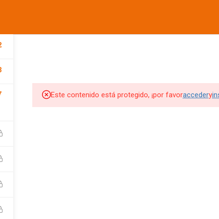
informes@ufdvirtual.mx
COMPANY
LINKS
SU
CURSOS UFD
CONFERENCIAS
DEPORTIVA
SOCIAL
2
3
Edit widget and choose a
Edit widget and choose a
Edi
menu
menu
me
7
Este contenido está protegido, ¡por favor
acceder
y
in
SITIOS DE INTERES
SITIOS DE INTERES 2
UFD
Tienda UFD
UFD Virtual
CEMA
Club de Fútbol Pachuca
rketing Digital
JDigitalMx.