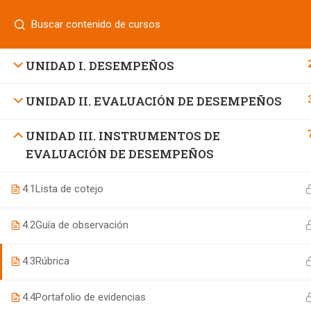
Login
¿Tiene alguna pregunta?
800 833 8331
| 771 252 0000
INICIO
UNIDAD I. DESEMPEÑOS
UNIDAD II. EVALUACIÓN DE DESEMPEÑOS
800 7 UNIFUT (864388)
UNIDAD III. INSTRUMENTOS DE
EVALUACIÓN DE DESEMPEÑOS
informes@ufd.mx
4.1
Lista de cotejo
4.2
Guía de observación
4.3
Rúbrica
4.4
Portafolio de evidencias
Educación Continua UFD
desarrollado por
Agencia de Ma