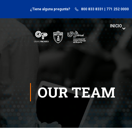
¿Tiene alguna pregunta?
800 833 8331
| 771 252 0000
INICIO
OUR TEAM