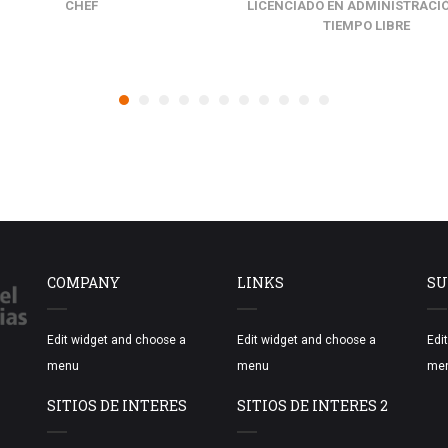
CHEF
LICENCIADO EN ADMINISTRACI
TIEMPO LIBRE
COMPANY
LINKS
SU
Edit widget and choose a
Edit widget and choose a
Edi
menu
menu
me
SITIOS DE INTERES
SITIOS DE INTERES 2