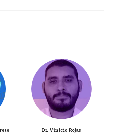
rete
Dr. Vinicio Rojas
Psic. Lizb