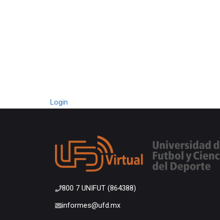
CIONAL DE
RATORIAS
Login
800 7 UNIFUT (864388)
informes@ufd.mx