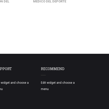
ÓN DEL
MÉDICO DEL DEPORTE
LIC. EN PS
PPORT
RECOMMEND
t widget and choose a
Edit widget and choose a
nu
menu