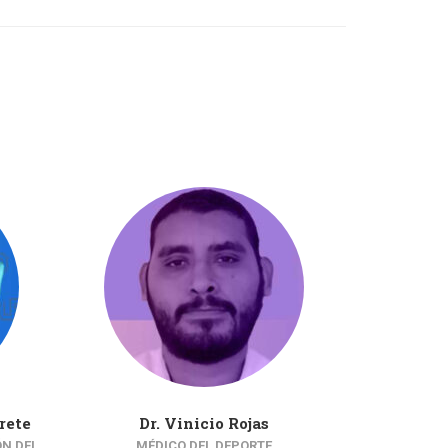
rete
Dr. Vinicio Rojas
Psic. Lizb
ÓN DEL
MÉDICO DEL DEPORTE