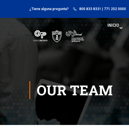
¿Tiene alguna pregunta?
800 833 8331
| 771 252 0000
INICIO
OUR TEAM