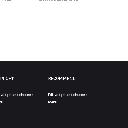
LIC. EN PS
PPORT
RECOMMEND
t widget and choose a
Edit widget and choose a
nu
menu