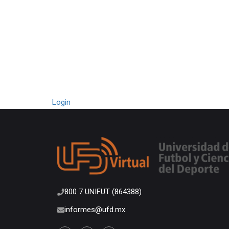
RATORIAS
Login
800 7 UNIFUT (864388)
informes@ufd.mx