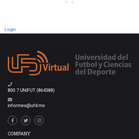
Login
800 7 UNIFUT (864388)
informes@ufd.mx
COMPANY