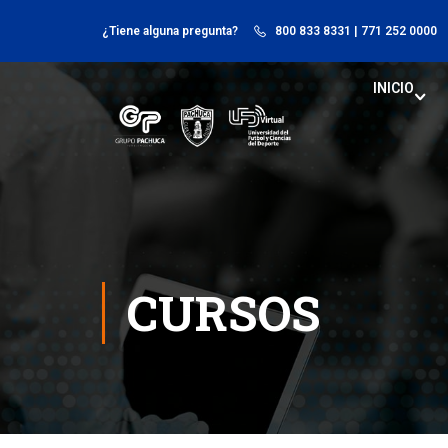
¿Tiene alguna pregunta?
800 833 8331
| 771 252 0000
INICIO
CURSOS