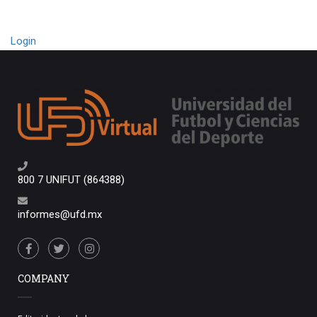
Login
800 7 UNIFUT (864388)
informes@ufd.mx
COMPANY