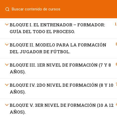
Login
¿Tiene alguna pregunta?
800 833 8331
| 771 252 0000
INICIO
1
BLOQUE I. EL ENTRENADOR – FORMADOR:
GUÍA DEL TODO EL PROCESO.
BLOQUE II. MODELO PARA LA FORMACIÓN
800 7 UNIFUT (864388)
DEL JUGADOR DE FÚTBOL.
informes@ufd.mx
BLOQUE III. 1ER NIVEL DE FORMACIÓN (7 Y 8
AÑOS).
BLOQUE IV. 2DO NIVEL DE FORMACIÓN (8 Y 10
AÑOS).
BLOQUE V. 3ER NIVEL DE FORMACIÓN (10 A 12
AÑOS).
Educación Continua UFD
desarrollado por
Agencia de Ma