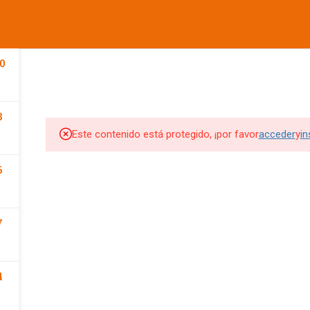
informes@ufdvirtual.mx
COMPANY
LINKS
SU
CURSOS UFD
CONFERENCIAS
DEPORTIVA
SOCIAL
0
Edit widget and choose a
Edit widget and choose a
Edi
8
menu
menu
me
Este contenido está protegido, ¡por favor
acceder
y
in
SITIOS DE INTERES
SITIOS DE INTERES 2
6
UFD
Tienda UFD
UFD Virtual
CEMA
7
Club de Fútbol Pachuca
4
rketing Digital
JDigitalMx.