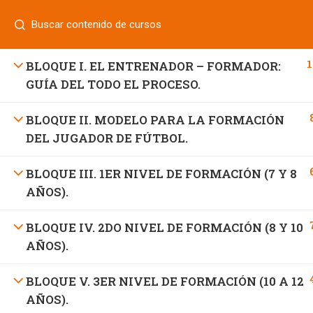
Login
¿Tiene alguna pregunta?
800 833 8331
| 771 252 0000
INICIO
1
BLOQUE I. EL ENTRENADOR – FORMADOR:
GUÍA DEL TODO EL PROCESO.
BLOQUE II. MODELO PARA LA FORMACIÓN
800 7 UNIFUT (864388)
DEL JUGADOR DE FÚTBOL.
informes@ufd.mx
BLOQUE III. 1ER NIVEL DE FORMACIÓN (7 Y 8
AÑOS).
BLOQUE IV. 2DO NIVEL DE FORMACIÓN (8 Y 10
AÑOS).
BLOQUE V. 3ER NIVEL DE FORMACIÓN (10 A 12
AÑOS).
Educación Continua UFD
desarrollado por
Agencia de Ma