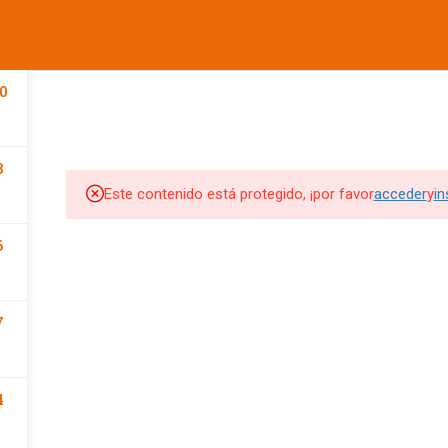
informes@ufdvirtual.mx
COMPANY
LINKS
SU
CURSOS UFD
CONFERENCIAS
DEPORTIVA
SOCIAL
0
Edit widget and choose a
Edit widget and choose a
Edi
8
menu
menu
me
Este contenido está protegido, ¡por favor
acceder
y
in
SITIOS DE INTERES
SITIOS DE INTERES 2
6
UFD
Tienda UFD
UFD Virtual
CEMA
7
Club de Fútbol Pachuca
4
rketing Digital
JDigitalMx.