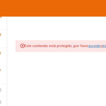
informes@ufdvirtual.mx
0
COMPANY
LINKS
SU
CURSOS UFD
CONFERENCIAS
DEPORTIVA
SOCIAL
8
Edit widget and choose a
Edit widget and choose a
Edi
menu
menu
me
Este contenido está protegido, ¡por favor
acceder
y
in
SITIOS DE INTERES
SITIOS DE INTERES 2
6
UFD
Tienda UFD
7
UFD Virtual
CEMA
Club de Fútbol Pachuca
rketing Digital
JDigitalMx.