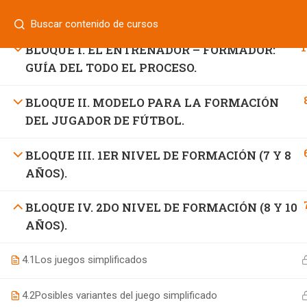
Login
¿Tiene alguna pregunta?
800 833 8331
| 771 252 0000
1
BLOQUE I. EL ENTRENADOR – FORMADOR:
INICIO
GUÍA DEL TODO EL PROCESO.
BLOQUE II. MODELO PARA LA FORMACIÓN
DEL JUGADOR DE FÚTBOL.
800 7 UNIFUT (864388)
informes@ufd.mx
BLOQUE III. 1ER NIVEL DE FORMACIÓN (7 Y 8
AÑOS).
BLOQUE IV. 2DO NIVEL DE FORMACIÓN (8 Y 10
AÑOS).
4.1
Los juegos simplificados
4.2
Posibles variantes del juego simplificado
Educación Continua UFD
desarrollado por
Agencia de Ma