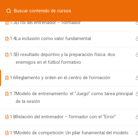
Login
1.2
Filosofía de gestión en el fútbol formativo
¿Tiene alguna pregunta?
800 833 8331
| 771 252 0000
1.3
El rol del entrenador – formador
INICIO
1.4
La inclusión como valor fundamental
1.5
El resultado deportivo y la preparación física: dos
800 7 UNIFUT (864388)
enemigos en el fútbol formativo
informes@ufd.mx
1.6
Reglamento y orden en el centro de formación
1.7
Modelo de entrenamiento: el “Juego” como tarea principal
de la sesión
1.8
Relación del entrenador – formador con el “Error”
1.9
Modelo de competición: Un pilar funamental del modelo
Educación Continua UFD
desarrollado por
Agencia de Ma