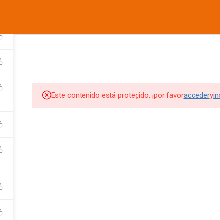
informes@ufdvirtual.mx
COMPANY
LINKS
SU
CURSOS UFD
CONFERENCIAS
DEPORTIVA
SOCIAL
Edit widget and choose a
Edit widget and choose a
Edi
menu
menu
me
Este contenido está protegido, ¡por favor
acceder
y
in
SITIOS DE INTERES
SITIOS DE INTERES 2
UFD
Tienda UFD
UFD Virtual
CEMA
Club de Fútbol Pachuca
rketing Digital
JDigitalMx.