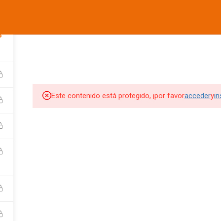
informes@ufdvirtual.mx
8
COMPANY
LINKS
SU
CURSOS UFD
CONFERENCIAS
DEPORTIVA
SOCIAL
Edit widget and choose a
Edit widget and choose a
Edi
menu
menu
me
Este contenido está protegido, ¡por favor
acceder
y
in
SITIOS DE INTERES
SITIOS DE INTERES 2
UFD
Tienda UFD
UFD Virtual
CEMA
Club de Fútbol Pachuca
rketing Digital
JDigitalMx.