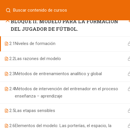
Login
GUÍA DEL TODO EL PROCESO.
¿Tiene alguna pregunta?
800 833 8331
| 771 252 0000
BLOQUE II. MODELO PARA LA FORMACIÓN
INICIO
DEL JUGADOR DE FÚTBOL.
2.1
Niveles de formación
800 7 UNIFUT (864388)
2.2
Las razones del modelo
informes@ufd.mx
2.3
Métodos de entrenamientos analítico y global
2.4
Métodos de intervención del entrenador en el proceso
enseñanza – aprendizaje
2.5
Las etapas sensibles
Educación Continua UFD
desarrollado por
Agencia de Ma
2.6
Elementos del modelo: Las porterías, el espacio, la